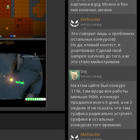
картинка в jpg. Можно и без
них конечно, можно
Mefistofel
месяц назад
Это говорит лишь о проблемах
остальных конкурсов)
ger1025
Но да, клевый контест, я
участвовал. Сделай свой
vampire survivals до того, как
это стало мейнстримом.
Doj
месяц назад
На этом сайте был конкурс
115k, там вроде все работы
меньше 96kb, и конкурс
продлился всего 6 дней, а не 2
недели. И не сказать что там
графика радикально уступает
графике в остальных
конкурсах того времени.
Mefistofel
месяц назад