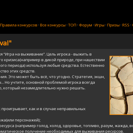
Правила конкурсов
·
Все конкурсы
·
ТОП
·
Форум
·
Игры
·
Призы
·
RSS
·
val"
я “Игра на выживание”. Цель игрока - выжить в
о кризиса(например в дикой природе, при нашествии
ого периода) используя любые средства. Естественно
тво этих средств.
ия. Это может быть всё, что угодно. Стратегия, экшн,
.. Но учтите, основной проблемой игрока всегда
бо, который незамедлительно нужно решать.
к проигрывает, как и в случае неправильных
ажа(или персонажей);
сурса (например голод, холод, здоровье, топливо, разум, жажда, воз
матическое получение необходимых для выживания ресурсов.