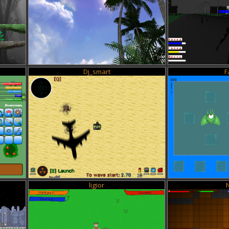
Dj_smart
F
ligior