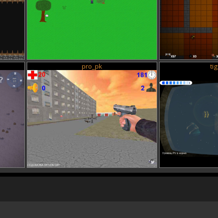
pro_pk
ti