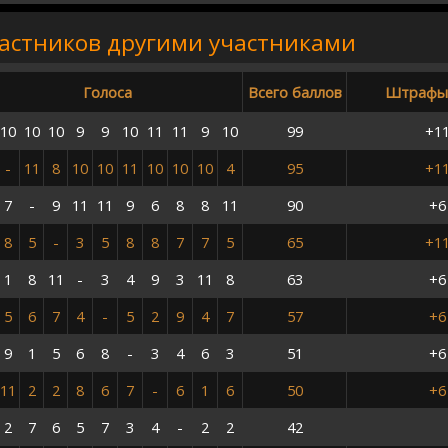
частников другими участниками
Голоса
Всего баллов
Штрафы
10
10
10
9
9
10
11
11
9
10
99
+11
-
11
8
10
10
11
10
10
10
4
95
+11
7
-
9
11
11
9
6
8
8
11
90
+6
8
5
-
3
5
8
8
7
7
5
65
+11
1
8
11
-
3
4
9
3
11
8
63
+6
5
6
7
4
-
5
2
9
4
7
57
+6
9
1
5
6
8
-
3
4
6
3
51
+6
11
2
2
8
6
7
-
6
1
6
50
+6
2
7
6
5
7
3
4
-
2
2
42