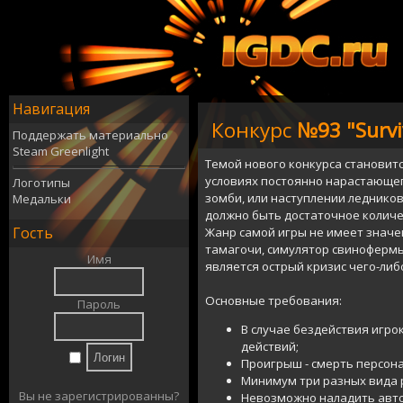
Навигация
Конкурс
№93 "Survi
Поддержать материально
Steam Greenlight
Темой нового конкурса становитс
условиях постоянно нарастающег
Логотипы
зомби, или наступлении ледников
Медальки
должно быть достаточное количес
Гость
Жанр самой игры не имеет значен
тамагочи, симулятор свинофермы.
Имя
является острый кризис чего-ли
Основные требования:
Пароль
В случае бездействия игро
действий;
Проигрыш - смерть персон
Минимум три разных вида ре
Вы не зарегистрированны?
Невозможно наладить авто