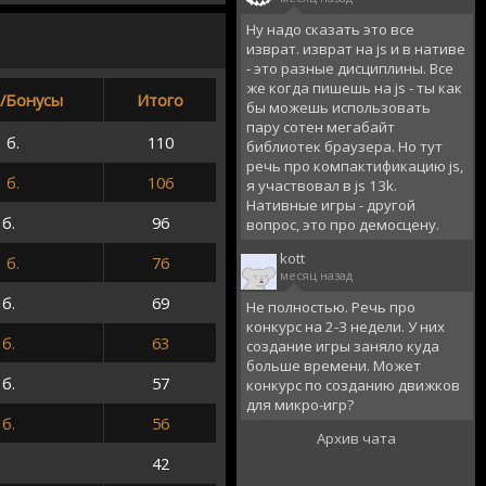
Ну надо сказать это все
изврат. изврат на js и в нативе
- это разные дисциплины. Все
же когда пишешь на js - ты как
/Бонусы
Итого
бы можешь использовать
пару сотен мегабайт
 б.
110
библиотек браузера. Но тут
речь про компактификацию js,
 б.
106
я участвовал в js 13k.
Нативные игры - другой
 б.
96
вопрос, это про демосцену.
kott
 б.
76
месяц назад
 б.
69
Не полностью. Речь про
конкурс на 2-3 недели. У них
 б.
63
создание игры заняло куда
больше времени. Может
 б.
57
конкурс по созданию движков
для микро-игр?
 б.
56
Архив чата
42