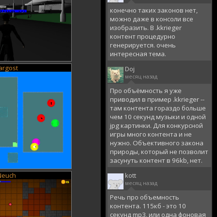
конечно таких законов нет,
можно даже в консоли все
изобразить. В .kkrieger
контент процедурно
генерируется. очень
интересная тема.
argost
Doj
месяц назад
Про объёмность я уже
приводил в пример .kkrieger --
там контента гораздо больше
чем 10 секунд музыки и одной
jpg картинки. Для конкурсной
игры много контента и не
нужно. Объективного закона
природы, который не позволит
засунуть контент в 96kb, нет.
Neuch
kott
месяц назад
Речь про объемность
контента. 115кб - это 10
секунд mp3, или одна фоновая