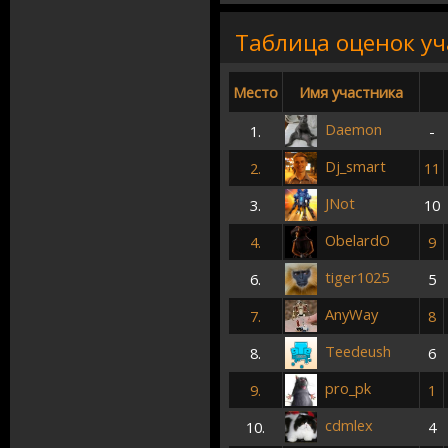
Таблица оценок у
Место
Имя участника
Daemon
1.
-
Dj_smart
2.
11
JNot
3.
10
ObelardO
4.
9
tiger1025
6.
5
AnyWay
7.
8
Teedeush
8.
6
pro_pk
9.
1
cdmlex
10.
4