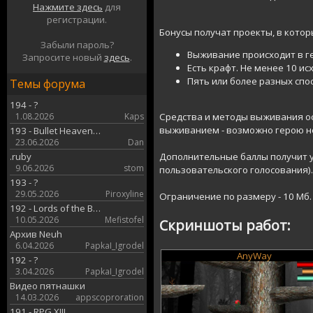
Нажмите здесь
для
регистрации.
Бонусы получат проекты, в котор
Забыли пароль?
Выживание происходит в ге
Запросите новый
здесь
.
Есть крафт. Не менее 10 и
Пять или более разных сп
Темы форума
194 - ?
1.08.2026
Kaps
Средства и методы выживания ос
выживанием - возможно герою не
193 - Bullet Heaven…
23.06.2026
Dan
.ruby
Дополнительные баллы получит у
9.06.2026
stom
пользовательского голосования).
193 - ?
29.05.2026
Piroxyline
Ограничение по размеру - 10 Мб.
192 - Lords of the B…
10.05.2026
Mefistofel
Скриншоты работ:
Архив Neuh
6.04.2026
PapkaI_Igrodel
AnyWay
192 - ?
3.04.2026
PapkaI_Igrodel
Видео пятнашки
14.03.2026
appscoproration
191 - RPG XIII