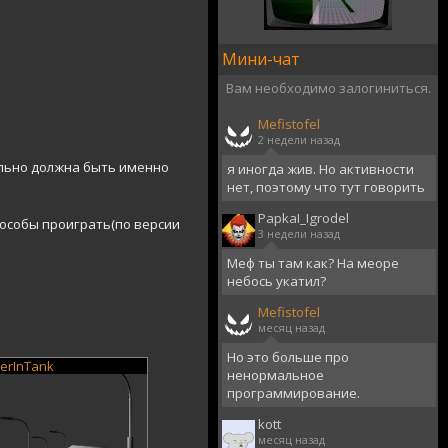
Мини-чат
Вам необходимо залогиниться.
Mefistofel
2 недели назад
ельно должна быть именно
я иногда жив. Но активности
.
нет, поэтому что тут говорить
PapkaI_Igrodel
особы проиграть(по версии
3 недели назад
Меф ты там как? На меоре
небось укатил?
Mefistofel
месяц назад
Но это больше про
erInTank
ненормальное
программирование.
kott
месяц назад