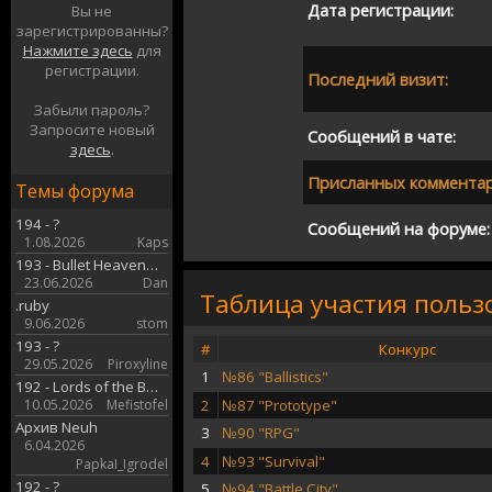
Дата регистрации:
Вы не
зарегистрированны?
Нажмите здесь
для
регистрации.
Последний визит:
Забыли пароль?
Запросите новый
Сообщений в чате:
здесь
.
Присланных комментар
Темы форума
194 - ?
Сообщений на форуме:
1.08.2026
Kaps
193 - Bullet Heaven…
23.06.2026
Dan
Таблица участия польз
.ruby
9.06.2026
stom
193 - ?
#
Конкурс
29.05.2026
Piroxyline
1
№86 "Ballistics"
192 - Lords of the B…
10.05.2026
Mefistofel
2
№87 "Prototype"
Архив Neuh
3
№90 "RPG"
6.04.2026
4
№93 "Survival"
PapkaI_Igrodel
192 - ?
5
№94 "Battle City"