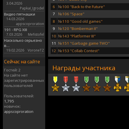
3.04.2026
6
№100 "Back to the Future"
PapkaI_Igrodel
7
№106 "Space"
Видео пятнашки
14.03.2026
8
№110 "Good old games"
appscoproration
9
№120 "Bomberman II"
191 - RPG XIII
7.03.2026
Mefistofel
10
№143 "Platformer III"
Насколько серьезно
11
№151 "Garbage game TWO"
в…
19.02.2026
VoroneTZ
12
№153 "Collab Contest"
Сейчас на сайте
Награды участника
Гостей: 2
На сайте нет
зарегистрированных
пользователей
Пользователей:
1,795
новичок:
appscoproration