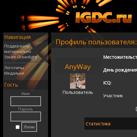
Навигация
Профиль пользователя:
Поддержать
материально
Местожительст
Steam Greenlight
AnyWay
Логотипы
День рождения
Медальки
ICQ:
Гость
Пользователь
Имя
Участник
[
Пароль
Статистика