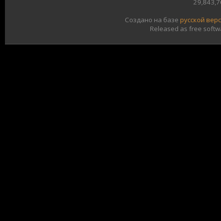
29,843,
Создано на базе
русской вер
Released as free softw