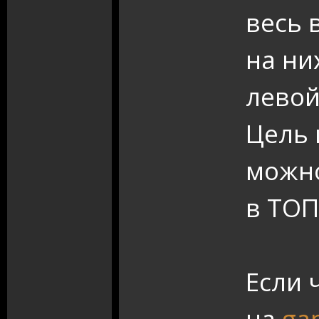
весь 
на ни
левой
Цель 
можно
в ТОП
Если 
на
ga