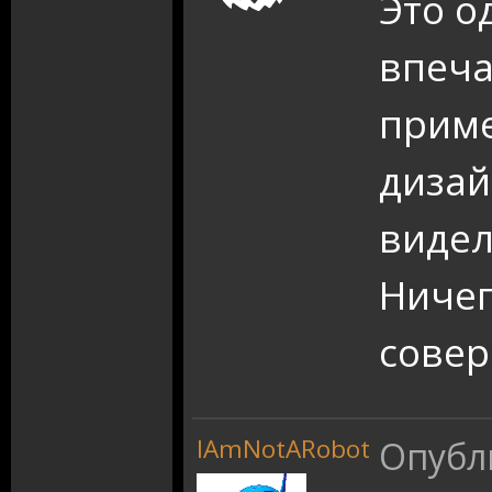
Это о
впеч
приме
дизай
видел
Ничег
сове
IAmNotARobot
Опубл