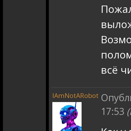
Пожал
вылож
Возмо
полом
всё ч
IAmNotARobot
Опубл
17:53