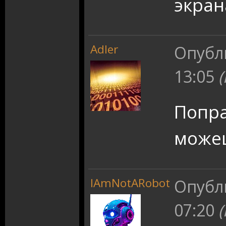
экрана
Adler
Опубл
13:05
Попра
може
IAmNotARobot
Опубл
07:20