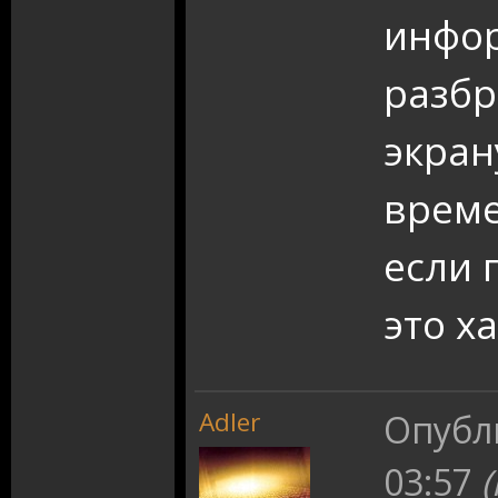
инфо
разбр
экран
врем
если 
это х
Adler
Опубл
03:57