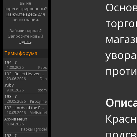
Основ
Вы не
зарегистрированны?
Нажмите здесь
для
торго
регистрации.
Забыли пароль?
магаз
Запросите новый
здесь
.
увора
Темы форума
194 - ?
проти
1.08.2026
Kaps
193 - Bullet Heaven…
23.06.2026
Dan
.ruby
9.06.2026
stom
193 - ?
Описа
29.05.2026
Piroxyline
192 - Lords of the B…
10.05.2026
Mefistofel
Красн
Архив Neuh
6.04.2026
PapkaI_Igrodel
подсв
192 - ?