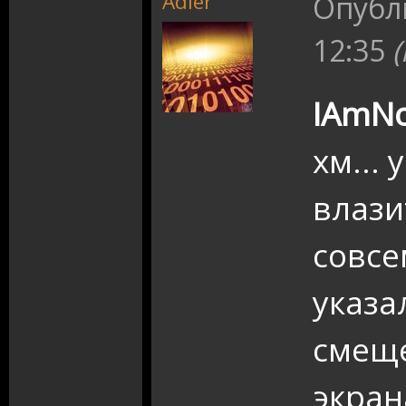
Adler
Опубл
12:35
IAmNo
хм... 
влази
совсе
указа
смеще
экран