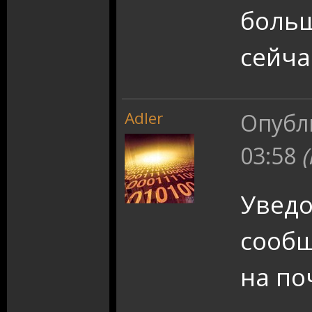
больш
сейча
Adler
Опубл
03:58
Уведо
сообщ
на по