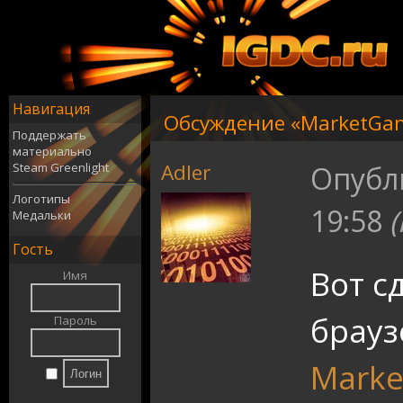
Навигация
Обсуждение «MarketGa
Поддержать
материально
Adler
Steam Greenlight
Опубл
Логотипы
19:58
Медальки
Гость
Вот сд
Имя
брауз
Пароль
Mark