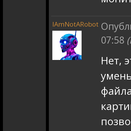
IAmNotARobot
Опубл
07:58
Нет, 
умен
файла
карти
позво