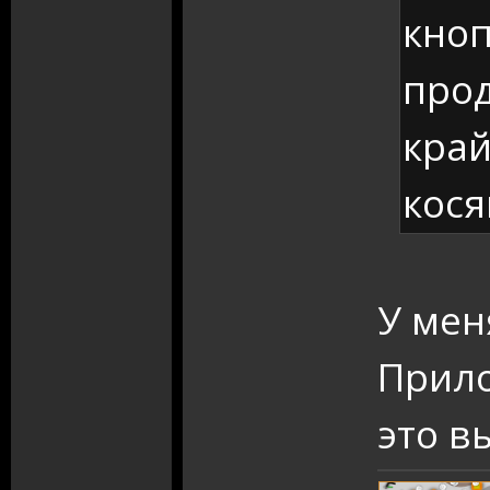
кноп
прод
край
кося
У мен
Прило
это в