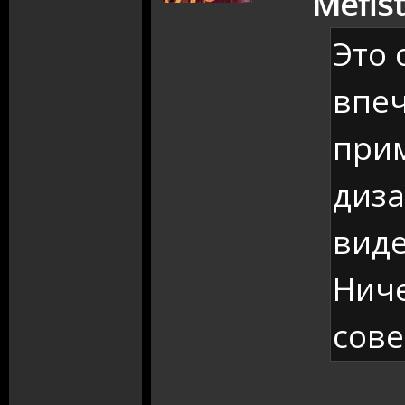
Mefist
Это 
впе
при
диза
виде
Ниче
сов