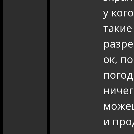
у ког
такие
разре
ок, п
погод
ничег
можеш
и про