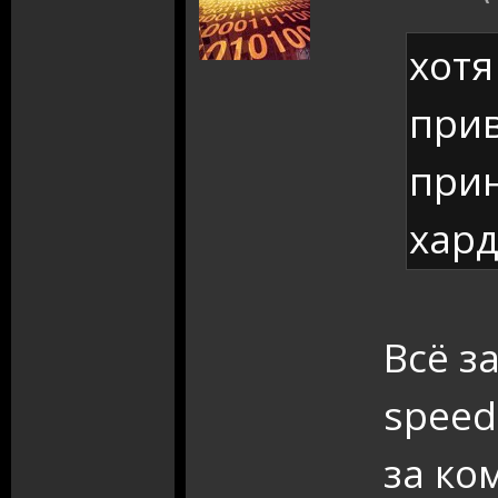
хотя
при
прин
хард
Всё з
speed
за ко