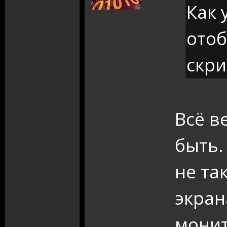
Как 
отоб
скри
Всё в
быть.
не та
экран
мони