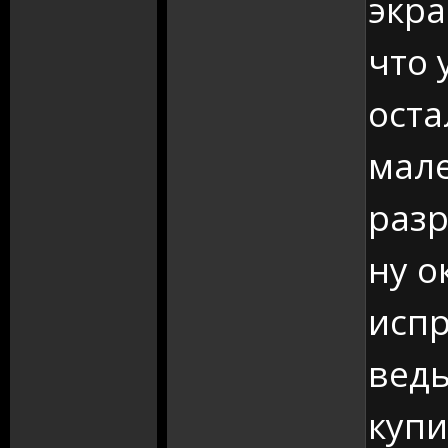
экра
что 
оста
мал
разр
ну о
испр
ведь
купи