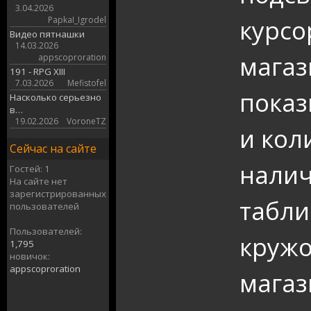
3.04.2026
курс
PapkaI_Igrodel
Видео пятнашки
14.03.2026
магаз
appscoproration
191 - RPG XIII
7.03.2026
Mefistofel
показ
Насколько серьезно
в…
19.02.2026
VoroneTZ
и кол
Сейчас на сайте
налич
Гостей: 1
На сайте нет
зарегистрированных
табли
пользователей
Пользователей:
кружо
1,795
новичок:
appscoproration
магаз