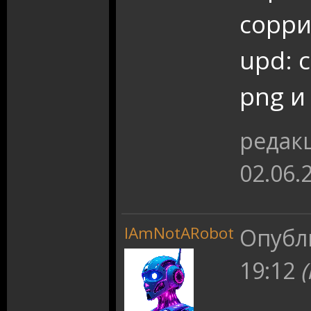
сорри
upd: 
png и
редак
02.06.
IAmNotARobot
Опубл
19:12