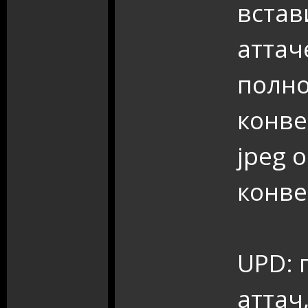
встав
аттач
полн
конве
jpeg 
конве
UPD: 
аттач,