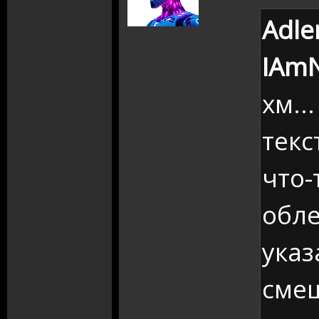
Adle
IAm
хм..
текс
что-
обле
указ
смещ