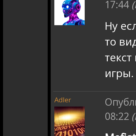
17:44
Ну ес
то ви
текст
игры.
Adler
Опубл
08:22