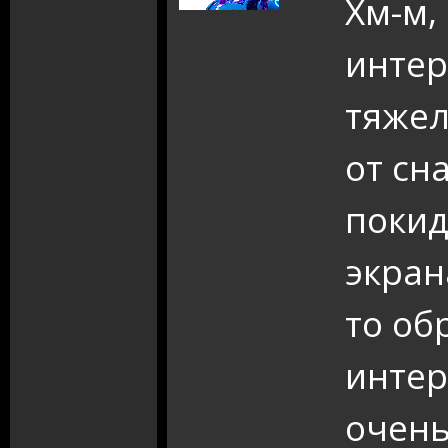
Хм-м,
интер
тяжел
от сн
покид
экран
то об
интер
очень