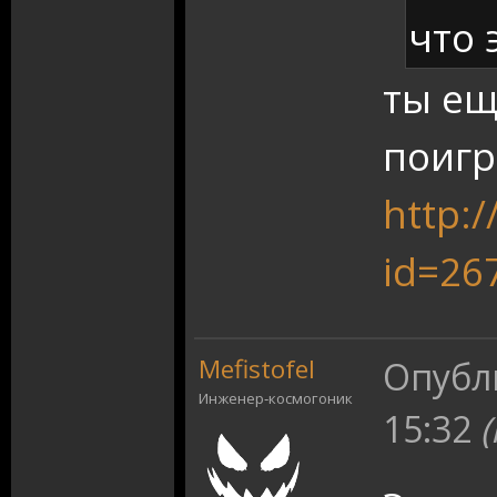
что 
ты ещ
поигр
http:/
id=267
Mefistofel
Опубл
Инженер‑космогоник
15:32