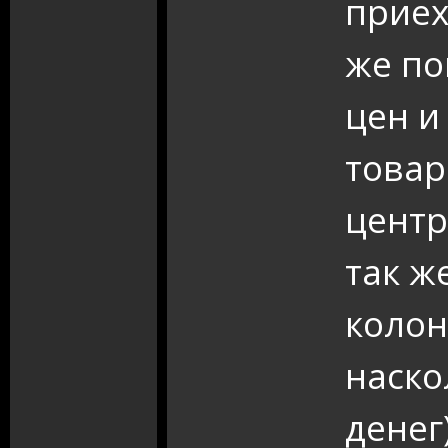
приех
же по
цен и
товар
центр
так ж
колон
наско
денег)