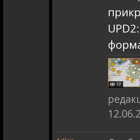
прикр
UPD2: 
форма
17
редак
12.06.